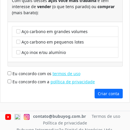
Com quais desses
aços você mais trabalha
e tem
interesse de
vender
(o que tens parado) ou
comprar
(mais barato):
Aço carbono em grandes volumes
Aço carbono em pequenos lotes
Aço inox e/ou alumínio
Eu concordo com os
termos de uso
Eu concordo com a
política de privacidade
Criar conta
contato@bubuyog.com.br
Termos de uso
Política de privacidade
Bubuyog Intermediação Digital de Negócios Ltda.