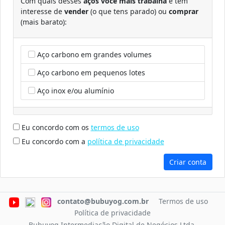
Com quais desses
aços você mais trabalha
e tem
interesse de
vender
(o que tens parado) ou
comprar
(mais barato):
Aço carbono em grandes volumes
Aço carbono em pequenos lotes
Aço inox e/ou alumínio
Eu concordo com os
termos de uso
Eu concordo com a
política de privacidade
Criar conta
contato@bubuyog.com.br
Termos de uso
Política de privacidade
Bubuyog Intermediação Digital de Negócios Ltda.