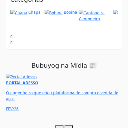
Chapa
Bobina
Cantoneira
Bubuyog na Mídia 📰
PORTAL ADESSO
SI
O engenheiro que criou plataforma de compra e venda de
St
aços
DE
FEV/26