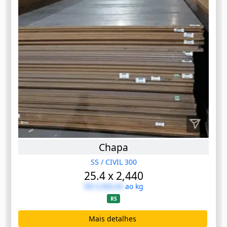
Chapa
SS / CIVIL 300
25.4 x 2,440
R$ 0.000,00
ao kg
RS
Mais detalhes