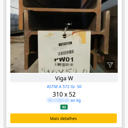
Viga W
ASTM A 572 Gr. 50
310 x 52
R$ 0.000,00
ao kg
RS
Mais detalhes