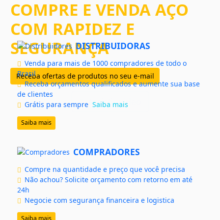
COMPRE E VENDA AÇO
COM RAPIDEZ E
SEGURANÇA
DISTRIBUIDORAS
Venda para mais de 1000 compradores de todo o
Brasil
Receba ofertas de produtos no seu e-mail
Receba orçamentos qualificados e aumente sua base
de clientes
Assistir vídeo
Grátis para sempre
Saiba mais
Saiba mais
COMPRADORES
Compre na quantidade e preço que você precisa
Não achou? Solicite orçamento com retorno em até
24h
Negocie com segurança financeira e logistica
Saiba mais