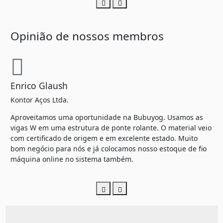
Opinião de nossos membros
Enrico Glaush
Ma
Kontor Aços Ltda.
Met
Aproveitamos uma oportunidade na Bubuyog. Usamos as
De
vigas W em uma estrutura de ponte rolante. O material veio
um
com certificado de origem e em excelente estado. Muito
si
bom negócio para nós e já colocamos nosso estoque de fio
exp
máquina online no sistema também.
int