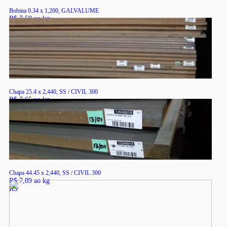
Bobina 0.34 x 1,200, GALVALUME
R$ 7,59 ao kg
RS
Chapa 25.4 x 2,440, SS / CIVIL 300
R$ 7,65 ao kg
RS
Chapa 44.45 x 2,440, SS / CIVIL 300
R$ 7,89 ao kg
RS