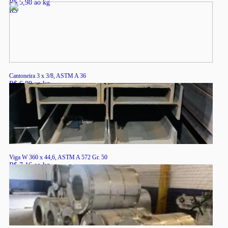
R$ 5,98 ao kg
RS
Cantoneira 3 x 3/8, ASTM A 36
R$ 6,89 ao kg
RS
Viga W 360 x 44,6, ASTM A 572 Gr. 50
R$ 7,16 ao kg
RS