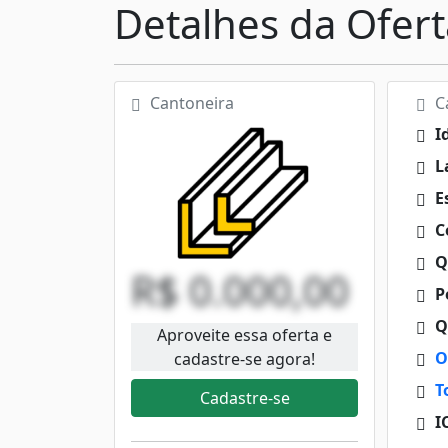
Detalhes da Ofert
Cantoneira
Ca
I
La
Es
C
Q
R$ 0.000,00
Pe
Q
Aproveite essa oferta e
O
cadastre-se agora!
T
Cadastre-se
I