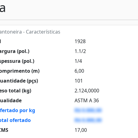
a
ntoneira - Características
d
1928
rgura (pol.)
1.1/2
pessura (pol.)
1/4
omprimento (m)
6,00
uantidade (pçs)
101
so total (kg)
2.124,0000
ualidade
ASTM A 36
fertado por kg
R$ 0.000,00
otal ofertado
R$ 0.000,00
CMS
17,00