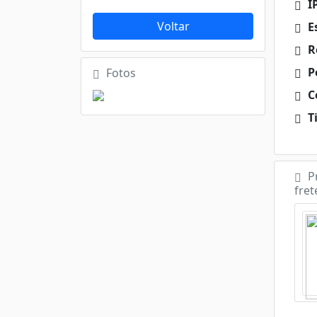
I
Voltar
E
R
P
Fotos
Ce
Ti
P
fret