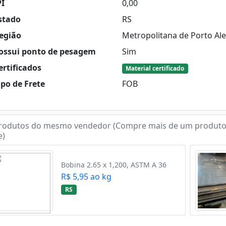
PI
0,00
stado
RS
egião
Metropolitana de Porto Al
ossui ponto de pesagem
Sim
rtificados
Material certificado
po de Frete
FOB
rodutos do mesmo vendedor (Compre mais de um produto
e)
Bobina 2.65 x 1,200, ASTM A 36
R$ 5,95 ao kg
RS