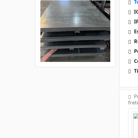
T
I
I
E
R
P
Ce
Ti
P
fret