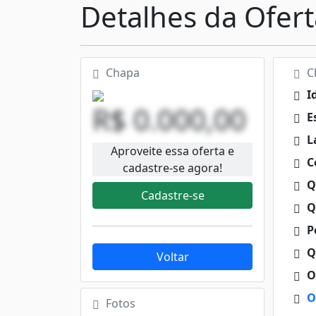
Detalhes da Ofert
Chapa
Ch
I
R$ 0.000,00
E
L
Aproveite essa oferta e
C
cadastre-se agora!
Q
Cadastre-se
Q
Pe
Q
Voltar
O
O
Fotos