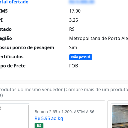
otal ofertado
R$ 0.000,00
CMS
17,00
PI
3,25
stado
RS
egião
Metropolitana de Porto Al
ossui ponto de pesagem
Sim
rtificados
Não possui
po de Frete
FOB
rodutos do mesmo vendedor (Compre mais de um produto
e)
Bobina 2.65 x 1,200, ASTM A 36
R$ 5,95 ao kg
RS