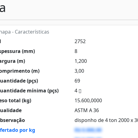
a
apa - Características
d
2752
spessura (mm)
8
argura (m)
1,200
omprimento (m)
3,00
uantidade (pçs)
69
uantidade mínima (pçs)
4
so total (kg)
15.600,0000
ualidade
ASTM A 36
bservação
disponho de 4 ton 2000 x
fertado por kg
R$ 0.000,00