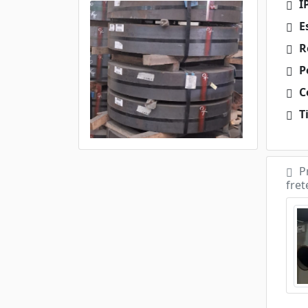
I
E
R
P
Ce
Ti
P
fret