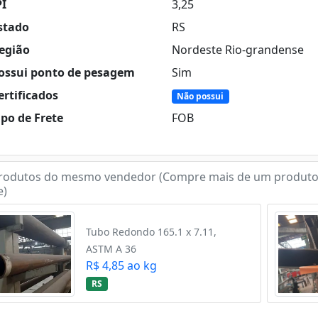
PI
3,25
stado
RS
egião
Nordeste Rio-grandense
ossui ponto de pesagem
Sim
rtificados
Não possui
po de Frete
FOB
rodutos do mesmo vendedor (Compre mais de um produto
e)
Tubo Redondo 165.1 x 7.11,
ASTM A 36
R$ 4,85 ao kg
RS