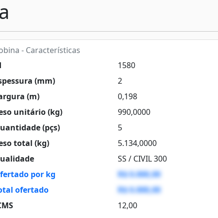
a
bina - Características
d
1580
spessura (mm)
2
argura (m)
0,198
so unitário (kg)
990,0000
uantidade (pçs)
5
so total (kg)
5.134,0000
ualidade
SS / CIVIL 300
fertado por kg
R$ 0.000,00
otal ofertado
R$ 0.000,00
CMS
12,00