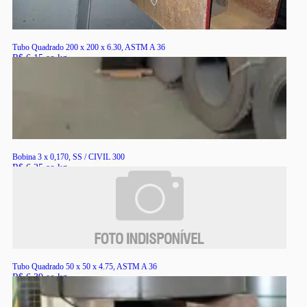
Tubo Quadrado 200 x 200 x 6.30, ASTM A 36
R$ 6,15 ao kg
RS
Bobina 3 x 0,170, SS / CIVIL 300
R$ 6,25 ao kg
RS
Tubo Quadrado 50 x 50 x 4.75, ASTM A 36
R$ 6,39 ao kg
RS