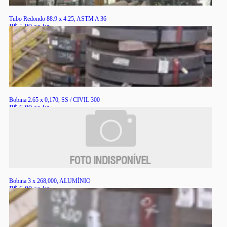
Tubo Redondo 88.9 x 4.25, ASTM A 36
R$ 5,99 ao kg
RS
Bobina 2.65 x 0,170, SS / CIVIL 300
R$ 6,00 ao kg
RS
Bobina 3 x 268,000, ALUMÍNIO
R$ 6,00 ao kg
RS