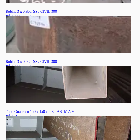
Bobina 3 x 0,396, SS / CIVIL 300
R$ 6,00 ao kg
RS
Bobina 3 x 0,465, SS / CIVIL 300
R$ 6,00 ao kg
RS
Tubo Quadrado 150 x 150 x 4.75, ASTM A 36
R$ 6,15 ao kg
RS