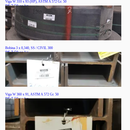
Viga W 310 x 93 (HP), ASTM A 572 Gr. 50
R$ 7,50 ao kg
RS
Bobina 3 x 0,340, SS / CIVIL 300
R$ 7,50 ao kg
RS
Viga W 360 x 91, ASTM A 572 Gr. 50
R$ 7,50 ao kg
RS