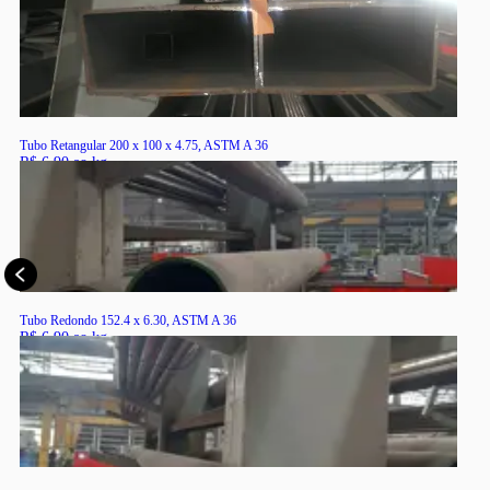
RS
Tubo Retangular 200 x 100 x 4.75, ASTM A 36
R$ 6,90 ao kg
RS
Tubo Redondo 152.4 x 6.30, ASTM A 36
R$ 6,90 ao kg
RS