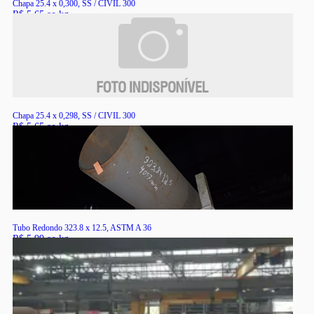
Chapa 25.4 x 0,300, SS / CIVIL 300
R$ 5,65 ao kg
RS
Chapa 25.4 x 0,298, SS / CIVIL 300
R$ 5,65 ao kg
RS
Tubo Redondo 323.8 x 12.5, ASTM A 36
R$ 5,99 ao kg
RS