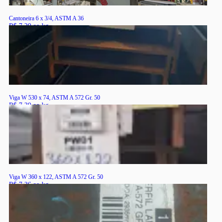
Cantoneira 6 x 3/4, ASTM A 36
R$ 7,20 ao kg
RS
Viga W 530 x 74, ASTM A 572 Gr. 50
R$ 7,30 ao kg
RS
Viga W 360 x 122, ASTM A 572 Gr. 50
R$ 7,36 ao kg
RS