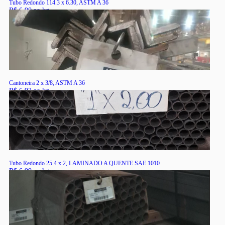
Tubo Redondo 114.3 x 6.30, ASTM A 36
R$ 6,90 ao kg
RS
Cantoneira 2 x 3/8, ASTM A 36
R$ 6,92 ao kg
RS
Tubo Redondo 25.4 x 2, LAMINADO A QUENTE SAE 1010
R$ 6,99 ao kg
RS