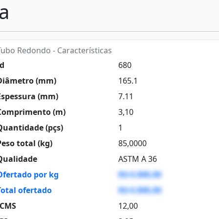
a
ubo Redondo - Características
d
680
iâmetro (mm)
165.1
spessura (mm)
7.11
omprimento (m)
3,10
uantidade (pçs)
1
eso total (kg)
85,0000
ualidade
ASTM A 36
Ofertado por kg
R$ 0.000,00
Total ofertado
R$ 0.000,00
CMS
12,00