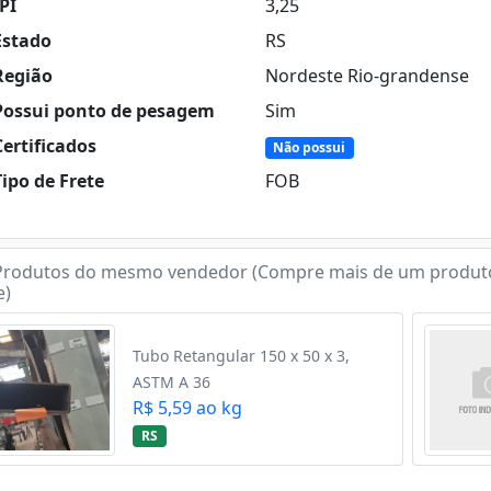
PI
3,25
stado
RS
egião
Nordeste Rio-grandense
ossui ponto de pesagem
Sim
ertificados
Não possui
ipo de Frete
FOB
rodutos do mesmo vendedor (Compre mais de um produt
e)
Tubo Retangular 150 x 50 x 3,
ASTM A 36
R$ 5,59 ao kg
RS