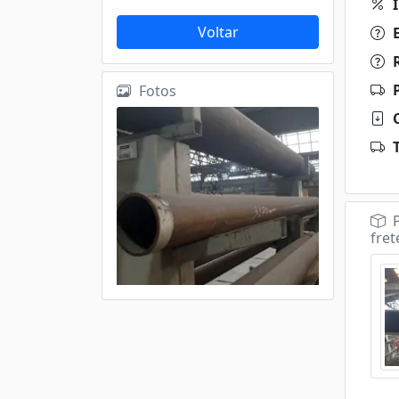
I
Voltar
E
R
P
Fotos
C
T
P
fret