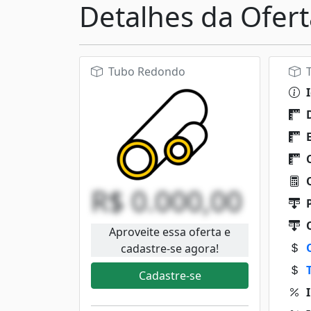
Detalhes da Ofert
Tubo Redondo
T
I
D
E
C
Q
R$ 0.000,00
P
Q
Aproveite essa oferta e
cadastre-se agora!
Cadastre-se
I