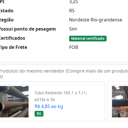
PI
3,25
stado
RS
egião
Nordeste Rio-grandense
ossui ponto de pesagem
Sim
ertificados
Material certificado
ipo de Frete
FOB
rodutos do mesmo vendedor (Compre mais de um produt
e)
Tubo Redondo 165.1 x 7.11,
ASTM A 36
R$ 4,85 ao kg
RS