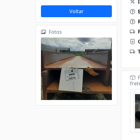
I
Voltar
E
R
P
Fotos
C
T
P
fret