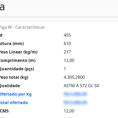
a
iga W - Características
d
455
ltura (mm)
610
eso Linear (kg/m)
217
omprimento (m)
12,00
uantidade (pçs)
1
eso total (kg)
4.305,2800
ualidade
ASTM A 572 Gr. 50
Ofertado por kg
R$ 0.000,00
Total ofertado
R$ 0.000,00
CMS
12,00