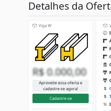
Detalhes da Ofert
Viga W
V
I
A
P
C
Q
R$ 0.000,00
P
Q
Aproveite essa oferta e
cadastre-se agora!
Cadastre-se
I